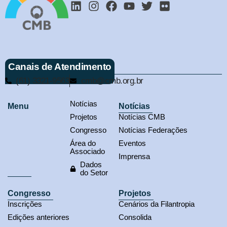
Canais de Atendimento
(61) 3321-9563
cmb@cmb.org.br
Notícias
Menu
Notícias
Projetos
Notícias CMB
Congresso
Notícias Federações
Área do
Eventos
Associado
Imprensa
Dados
do Setor
Congresso
Projetos
Inscrições
Cenários da Filantropia
Edições anteriores
Consolida