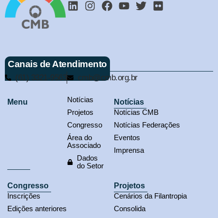
Canais de Atendimento
(61) 3321-9563
cmb@cmb.org.br
Notícias
Menu
Notícias
Projetos
Notícias CMB
Congresso
Notícias Federações
Área do
Eventos
Associado
Imprensa
Dados
do Setor
Congresso
Projetos
Inscrições
Cenários da Filantropia
Edições anteriores
Consolida