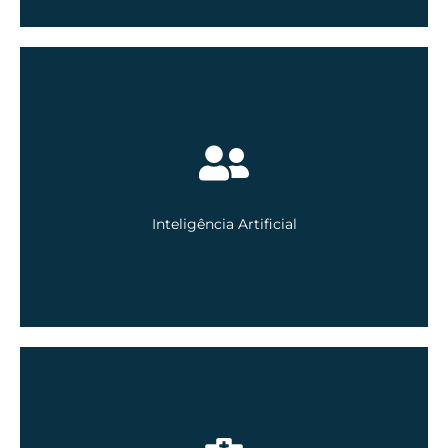
Confira as últimas edições do CMB Online no
nosso canal do youtube.
Acesse aqui
Inteligência Artificial