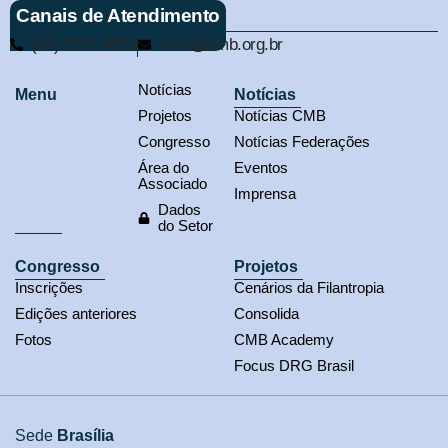
Canais de Atendimento
(61) 3321-9563
cmb@cmb.org.br
Notícias
Menu
Notícias
Projetos
Notícias CMB
Congresso
Notícias Federações
Área do
Eventos
Associado
Imprensa
Dados
do Setor
Congresso
Projetos
Inscrições
Cenários da Filantropia
Edições anteriores
Consolida
Fotos
CMB Academy
Focus DRG Brasil
Sede
Brasília