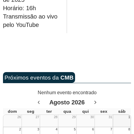
Horário: 16h
Transmissão ao vivo
pelo YouTube
Próximos eventos da
CMB
Nenhum evento encontrado
Agosto 2026
dom
seg
ter
qua
qui
sex
sáb
26
27
28
29
30
31
1
2
3
4
5
6
7
8