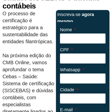
contábeis
O processo de
Inscreva-se
agora
certificação é
mesmo
estratégico para a
Nome
sustentabilidade das
entidades filantrópicas.
CPF
Na próxima edição do
CMB Online, vamos
aprofundar o tema
Whatsapp
Cebas – Saúde:
Sistema de certificação
Cidade
(SISCEBAS) e dúvidas
contábeis, com
especialistas
E-mail
diretamente ligados ao