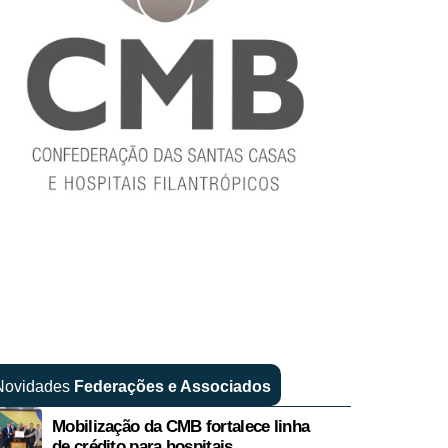
Novidades
Federações e Associad
os
Mobilização da CMB fortalece linha
de crédito para hospitais