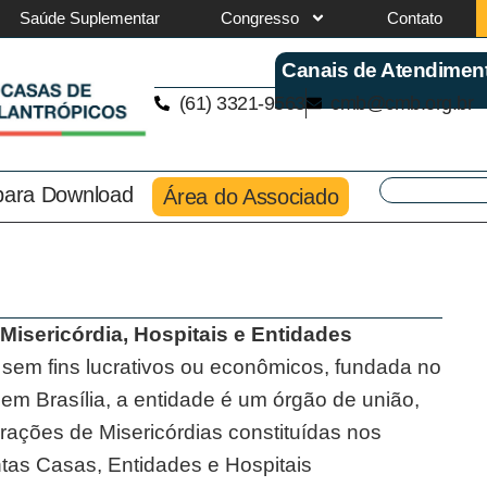
Saúde Suplementar
Congresso
Contato
Canais de Atendimen
(61) 3321-9563
cmb@cmb.org.br
 para Download
Área do Associado
isericórdia, Hospitais e Entidades
sem fins lucrativos ou econômicos, fundada no
m Brasília, a entidade é um órgão de união,
ações de Misericórdias constituídas nos
tas Casas, Entidades e Hospitais