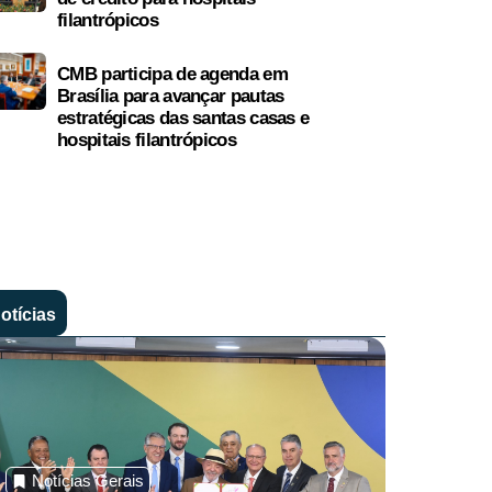
filantrópicos
CMB participa de agenda em
Brasília para avançar pautas
estratégicas das santas casas e
hospitais filantrópicos
otícias
Notíci
CMB p
Notícias Gerais