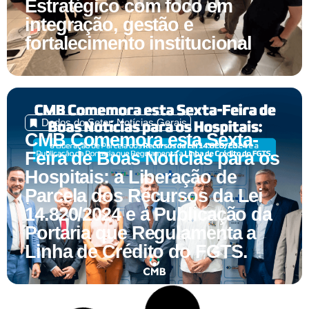
integração, gestão e
fortalecimento institucional
Dados do Setor
,
Notícias Gerais
CMB Comemora esta Sexta-
Feira de Boas Notícias para os
Hospitais: a Liberação de
Parcela dos Recursos da Lei
14.820/2024 e a Publicação da
Portaria que Regulamenta a
Linha de Crédito do FGTS.