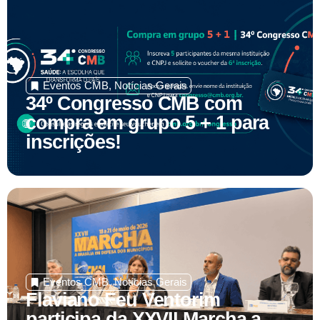
Eventos CMB
,
Notícias Gerais
34º Congresso CMB com
compra em grupo 5 + 1 para
inscrições!
Eventos CMB
,
Notícias Gerais
Flaviano Feu Ventorim
participa da XXVII Marcha a
Brasília em Defesa dos