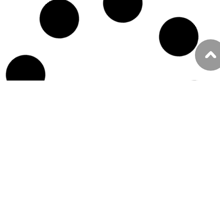
Notícias Gerais
CMB acompanha entrega de
certificados de créditos
financeiros do Programa
Agora Tem Especialistas
Eventos CMB
,
Notícias Gerais
CMB marca presença no 35º
Congresso Fehosp e reforça