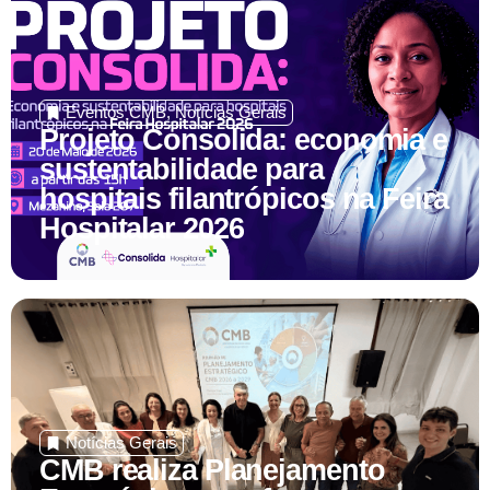
Eventos CMB
,
Notícias Gerais
Projeto Consolida: economia e
sustentabilidade para
hospitais filantrópicos na Feira
Hospitalar 2026
Notícias Gerais
CMB realiza Planejamento
Estratégico com foco em