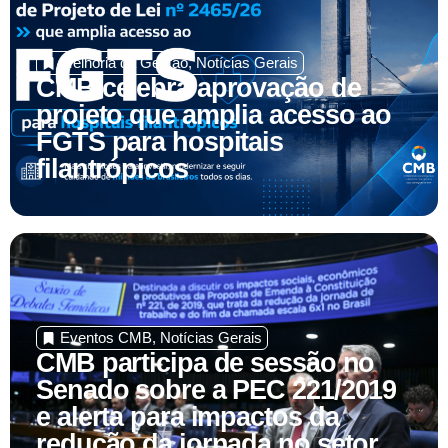
Melhoria da Gestão
,
Notícias Gerais
CMB celebra aprovação de
projeto que amplia acesso ao
FGTS para hospitais
filantrópicos
Eventos CMB
,
Notícias Gerais
CMB participa de sessão no
Senado sobre a PEC 221/2019
e alerta para impactos da
redução da jornada no setor
filantrópico