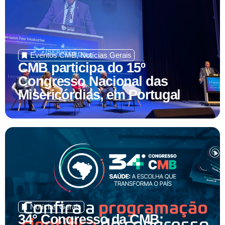
Eventos CMB
,
Notícias Gerais
CMB participa do 15º
Congresso Nacional das
Misericórdias, em Portugal
Notícias Gerais
34° Congresso da CMB:
confira a programação