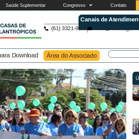
Saúde Suplementar
Congresso
Contato
Canais de Atendimen
(61) 3321-9563
cmb@cmb.org.br
 para Download
Área do Associado
Ú