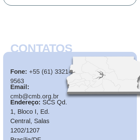
CONTATOS
CMB
Fone:
+55 (61) 3321-
9563
Email:
cmb@cmb.org.br
Endereço:
SCS Qd.
1, Bloco I, Ed.
Central, Salas
1202/1207
Brasília/DF