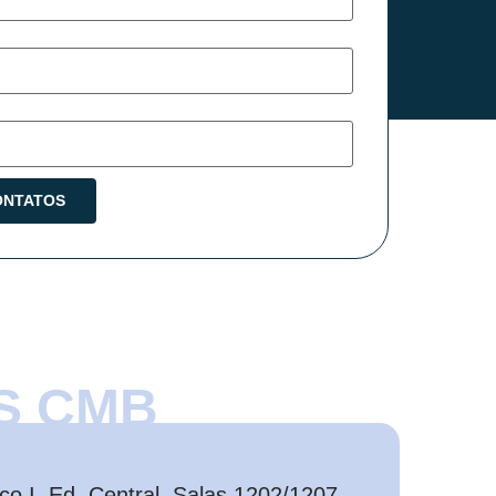
S CMB
o I, Ed. Central, Salas 1202/1207