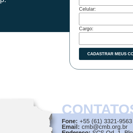
Celular:
Cargo:
CONTATO
Fone:
+55 (61) 3321-9563
Email:
cmb@cmb.org.br
Endereço:
SCS Qd. 1, Bloc