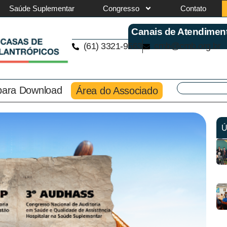
Saúde Suplementar
Congresso
Contato
Canais de Atendimen
(61) 3321-9563
cmb@cmb.org.br
 para Download
Área do Associado
Ú