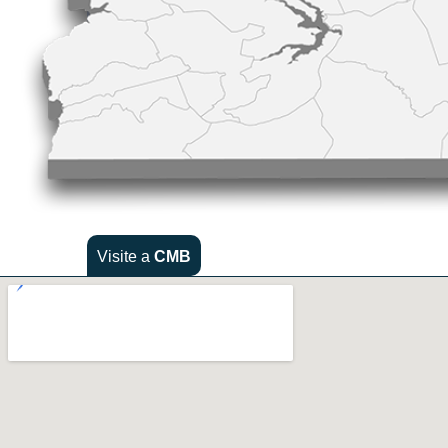
Visite a
CMB