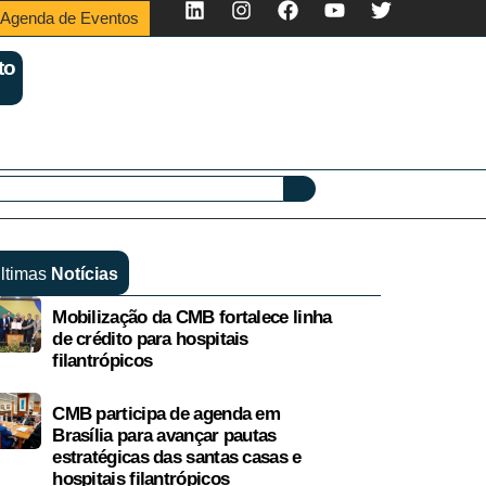
Agenda de Eventos
to
ltimas
Notícias
Mobilização da CMB fortalece linha
de crédito para hospitais
filantrópicos
CMB participa de agenda em
Brasília para avançar pautas
estratégicas das santas casas e
hospitais filantrópicos