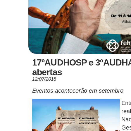
17ºAUDHOSP e 3ºAUDHAS
abertas
12/07/2018
Eventos acontecerão em setembro
Ent
re
Nac
Ges