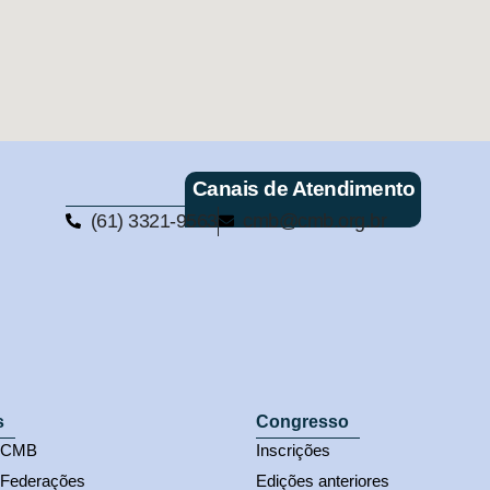
Canais de Atendimento
(61) 3321-9563
cmb@cmb.org.br
s
Congresso
s CMB
Inscrições
 Federações
Edições anteriores