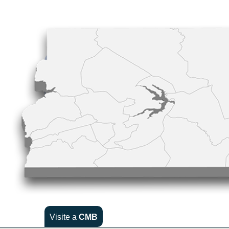
Visite a
CMB