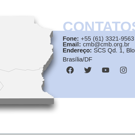
CONTATO
Fone:
+55 (61) 3321-9563
Email:
cmb@cmb.org.br
Endereço:
SCS Qd. 1, Bloc
Brasília/DF