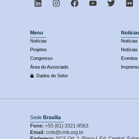
Menu
Notícia
Notícias
Notícia
Projetos
Notícias
Congresso
Eventos
Área do Associado
Imprens
Dados do Setor
Sede
Brasília
Fone:
+55 (61) 3321-9563
Email:
cmb@cmb.org.br
Endereço:
SCS Qd. 1, Bloco I, Ed. Central, Sala