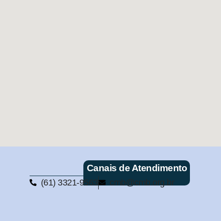
Canais de Atendimento
(61) 3321-9563
cmb@cmb.org.br