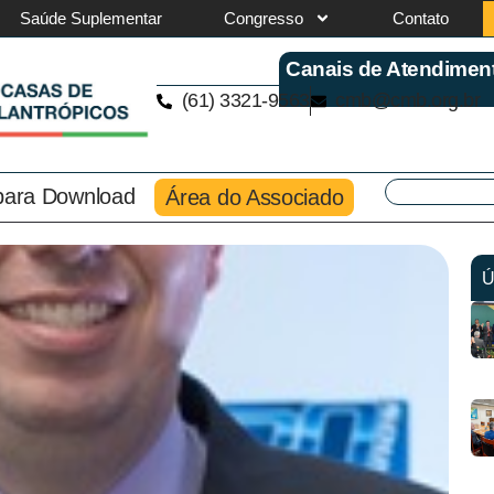
Saúde Suplementar
Congresso
Contato
Canais de Atendimen
(61) 3321-9563
cmb@cmb.org.br
 para Download
Área do Associado
Ú