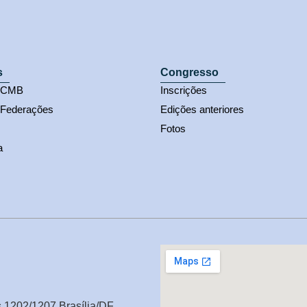
s
Congresso
s CMB
Inscrições
 Federações
Edições anteriores
Fotos
a
s 1202/1207 Brasília/DF