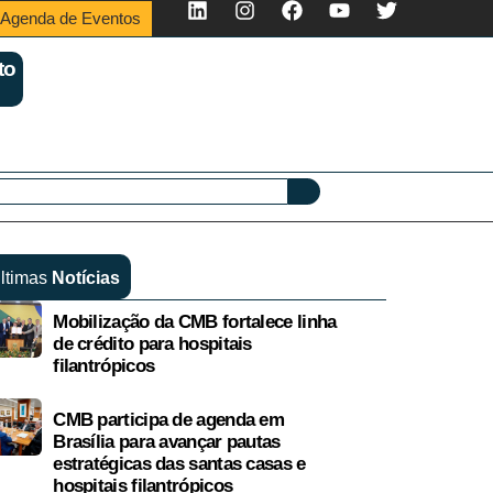
Agenda de Eventos
to
ltimas
Notícias
Mobilização da CMB fortalece linha
de crédito para hospitais
filantrópicos
CMB participa de agenda em
Brasília para avançar pautas
estratégicas das santas casas e
hospitais filantrópicos