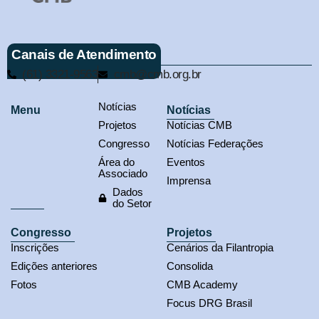
Canais de Atendimento
(61) 3321-9563
cmb@cmb.org.br
Notícias
Menu
Notícias
Projetos
Notícias CMB
Congresso
Notícias Federações
Área do
Eventos
Associado
Imprensa
Dados
do Setor
Congresso
Projetos
Inscrições
Cenários da Filantropia
Edições anteriores
Consolida
Fotos
CMB Academy
Focus DRG Brasil