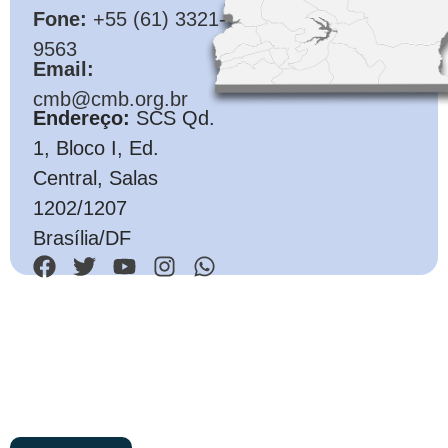
Fone:
+55 (61) 3321-
9563
Email:
cmb@cmb.org.br
Endereço:
SCS Qd.
1, Bloco I, Ed.
Central, Salas
1202/1207
Brasília/DF