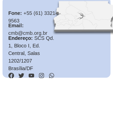
CMB
Fone:
+55 (61) 3321-
9563
Email:
cmb@cmb.org.br
Endereço:
SCS Qd.
1, Bloco I, Ed.
Central, Salas
1202/1207
Brasília/DF