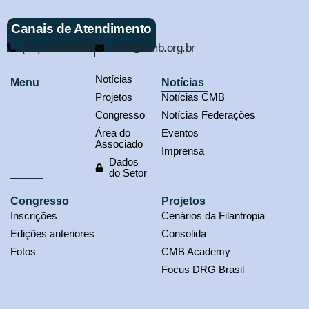
Canais de Atendimento
(61) 3321-9563
cmb@cmb.org.br
Notícias
Menu
Notícias
Projetos
Notícias CMB
Congresso
Notícias Federações
Área do
Eventos
Associado
Imprensa
Dados
do Setor
Congresso
Projetos
Inscrições
Cenários da Filantropia
Edições anteriores
Consolida
Fotos
CMB Academy
Focus DRG Brasil