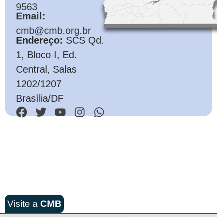
9563
Email:
cmb@cmb.org.br
Endereço:
SCS Qd.
1, Bloco I, Ed.
Central, Salas
1202/1207
Brasília/DF
Visite a
CMB