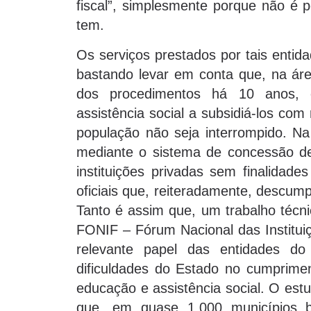
fiscal”, simplesmente porque não é p
tem.
Os serviços prestados por tais entida
bastando levar em conta que, na ár
dos procedimentos há 10 anos, o
assistência social a subsidiá-los co
população não seja interrompido. N
mediante o sistema de concessão de 
instituições privadas sem finalidad
oficiais que, reiteradamente, descum
Tanto é assim que, um trabalho técn
FONIF – Fórum Nacional das Instituiç
relevante papel das entidades do
dificuldades do Estado no cumprime
educação e assistência social. O est
que, em quase 1.000 municípios bra