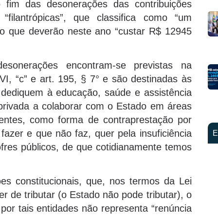
o fim das desonerações das contribuições
s “filantrópicas”, que classifica como “um
do que deverão neste ano “custar R$ 12945
desonerações encontram-se previstas na
VI, “c” e art. 195, § 7° e são destinadas às
e dediquem à educação, saúde e assistência
va privada a colaborar com o Estado em áreas
entes, como forma de contraprestação por
fazer e que não faz, quer pela insuficiência
E
ofres públicos, de que cotidianamente temos
es constitucionais, que, nos termos da Lei
r de tributar (o Estado não pode tributar), o
or tais entidades não representa “renúncia