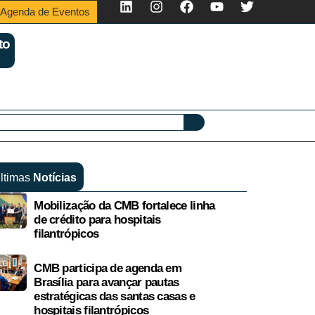
Agenda de Eventos
to
ltimas
Notícias
Mobilização da CMB fortalece linha
de crédito para hospitais
filantrópicos
CMB participa de agenda em
Brasília para avançar pautas
estratégicas das santas casas e
hospitais filantrópicos