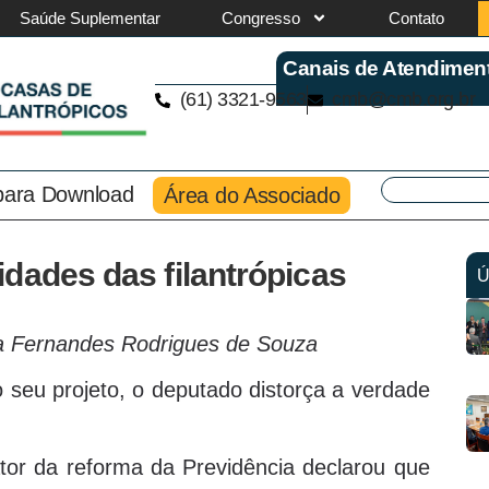
Saúde Suplementar
Congresso
Contato
Canais de Atendimen
(61) 3321-9563
cmb@cmb.org.br
 para Download
Área do Associado
dades das filantrópicas
Ú
ma Fernandes Rodrigues de Souza
 seu projeto, o deputado distorça a verdade
ator da reforma da Previdência declarou que