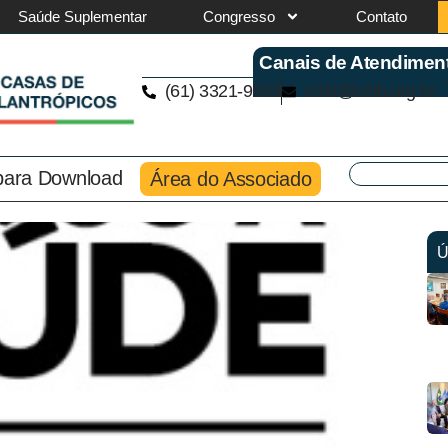
Saúde Suplementar
Congresso
Contato
Canais de Atendimen
(61) 3321-9563
cmb@cmb.org.br
 para Download
Área do Associado
Ú