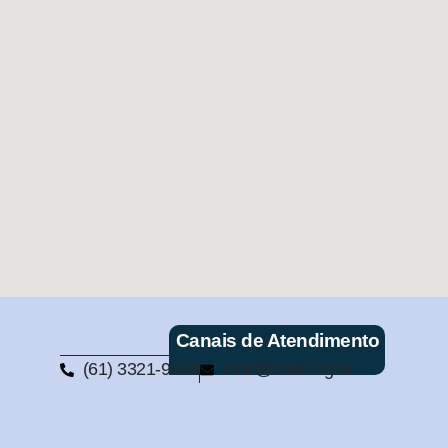
Canais de Atendimento
(61) 3321-9563
cmb@cmb.org.br