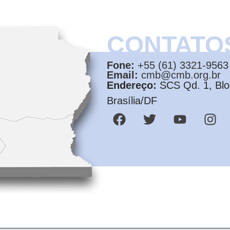
CONTATO
Fone:
+55 (61) 3321-9563
Email:
cmb@cmb.org.br
Endereço:
SCS Qd. 1, Bloc
Brasília/DF