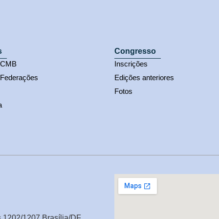
s
Congresso
s CMB
Inscrições
 Federações
Edições anteriores
Fotos
a
s 1202/1207 Brasília/DF