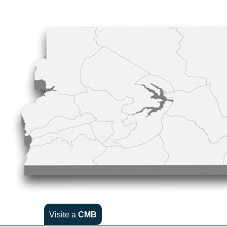
Visite a
CMB