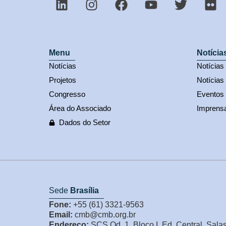
Menu
Notícia
Notícias
Notícia
Projetos
Notícias
Congresso
Eventos
Área do Associado
Imprens
Dados do Setor
Sede
Brasília
Fone:
+55 (61) 3321-9563
Email:
cmb@cmb.org.br
Endereço:
SCS Qd. 1, Bloco I, Ed. Central, Sala