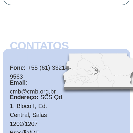
CONTATOS
CMB
Fone:
+55 (61) 3321-
9563
Email:
cmb@cmb.org.br
Endereço:
SCS Qd.
1, Bloco I, Ed.
Central, Salas
1202/1207
Brasília/DF