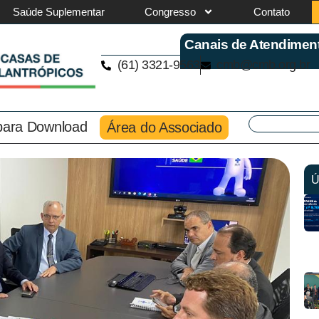
Saúde Suplementar
Congresso
Contato
Canais de Atendimen
(61) 3321-9563
cmb@cmb.org.br
 para Download
Área do Associado
Ú