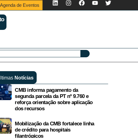
Agenda de Eventos
to
ltimas
Notícias
CMB informa pagamento da
segunda parcela da PT nº 9.760 e
reforça orientação sobre aplicação
dos recursos
Mobilização da CMB fortalece linha
de crédito para hospitais
filantrópicos