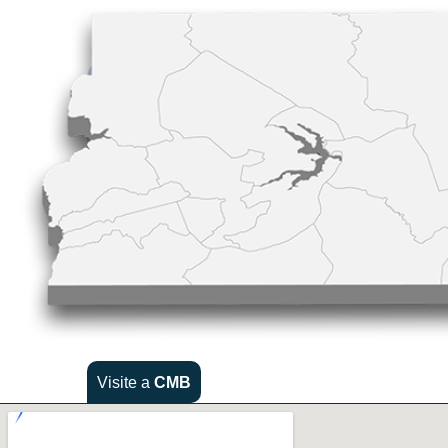
Visite a
CMB