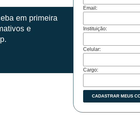
Email:
eba em primeira
mativos e
Instituição:
p.
Celular:
Cargo: