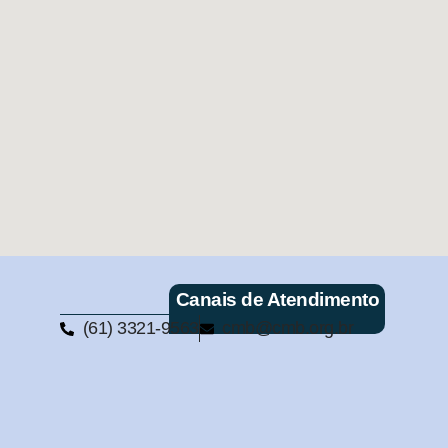
Canais de Atendimento
(61) 3321-9563
cmb@cmb.org.br