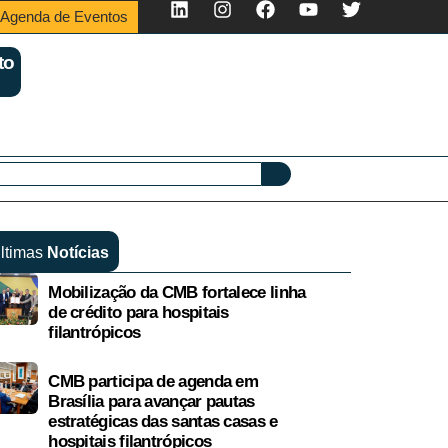
Agenda de Eventos
to
ltimas
Notícias
Mobilização da CMB fortalece linha
de crédito para hospitais
filantrópicos
CMB participa de agenda em
Brasília para avançar pautas
estratégicas das santas casas e
hospitais filantrópicos