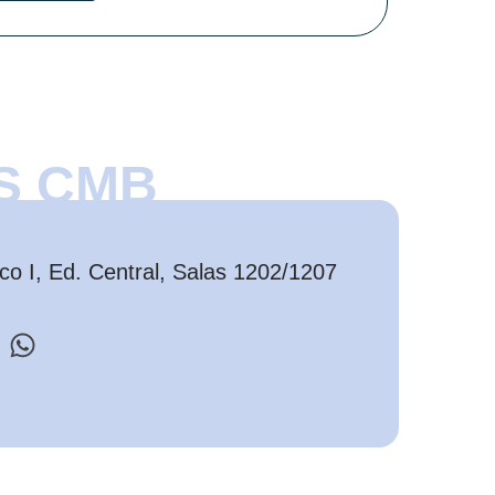
S CMB
o I, Ed. Central, Salas 1202/1207