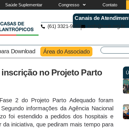
Saúde Suplementar
Congresso
Contato
Canais de Atendimen
(61) 3321-9563
cmb@cmb.org.br
 para Download
Área do Associado
inscrição no Projeto Parto
Ú
a Fase 2 do Projeto Parto Adequado foram
. Segundo informações da Agência Nacional
o foi estendido a pedidos dos hospitais e
r da iniciativa, que pediram mais tempo para