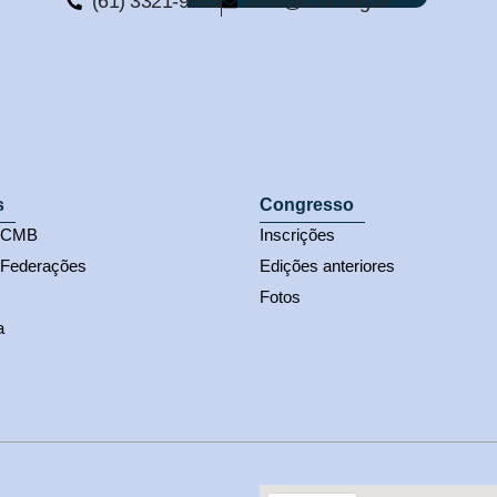
(61) 3321-9563
cmb@cmb.org.br
s
Congresso
s CMB
Inscrições
 Federações
Edições anteriores
Fotos
a