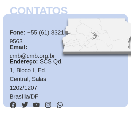
CONTATOS
CMB
Fone:
+55 (61) 3321-
9563
Email:
cmb@cmb.org.br
Endereço:
SCS Qd.
1, Bloco I, Ed.
Central, Salas
1202/1207
Brasília/DF