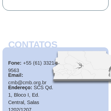
CONTATOS
CMB
Fone:
+55 (61) 3321-
9563
Email:
cmb@cmb.org.br
Endereço:
SCS Qd.
1, Bloco I, Ed.
Central, Salas
1202/1207