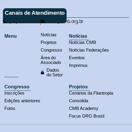
Canais de Atendimento
(61) 3321-9563
cmb@cmb.org.br
Notícias
Menu
Notícias
Projetos
Notícias CMB
Congresso
Notícias Federações
Área do
Eventos
Associado
Imprensa
Dados
do Setor
Congresso
Projetos
Inscrições
Cenários da Filantropia
Edições anteriores
Consolida
Fotos
CMB Academy
Focus DRG Brasil