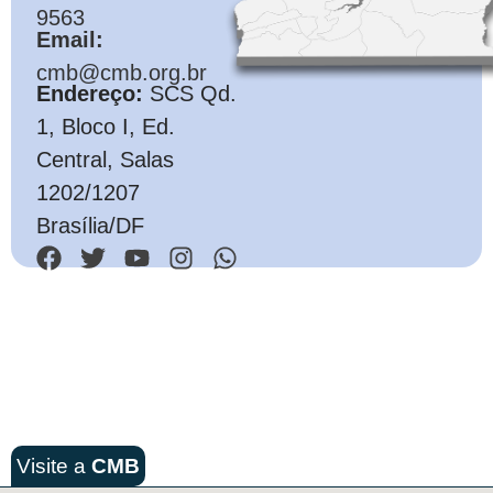
9563
Email:
cmb@cmb.org.br
Endereço:
SCS Qd.
1, Bloco I, Ed.
Central, Salas
1202/1207
Brasília/DF
Visite a
CMB