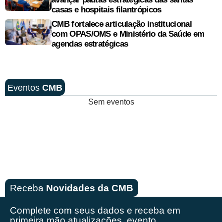
casas e hospitais filantrópicos
CMB fortalece articulação institucional
com OPAS/OMS e Ministério da Saúde em
agendas estratégicas
Eventos
CMB
Sem eventos
Receba
Novidades da CMB
Complete com seus dados e receba em
primeira mão
atualizações, evento,