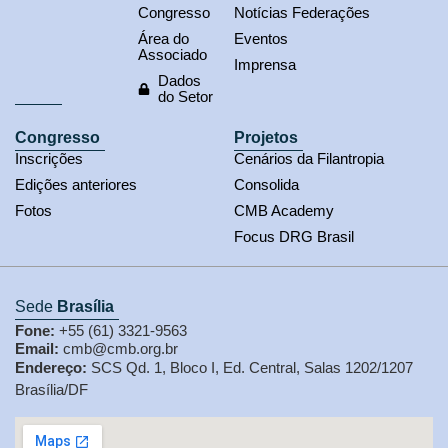
Congresso
Notícias Federações
Área do
Eventos
Associado
Imprensa
Dados
do Setor
Congresso
Projetos
Inscrições
Cenários da Filantropia
Edições anteriores
Consolida
Fotos
CMB Academy
Focus DRG Brasil
Sede
Brasília
Fone:
+55 (61) 3321-9563
Email:
cmb@cmb.org.br
Endereço:
SCS Qd. 1, Bloco I, Ed. Central, Salas 1202/1207
Brasília/DF