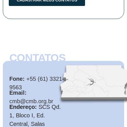
CONTATOS
CMB
Fone:
+55 (61) 3321-
9563
Email:
cmb@cmb.org.br
Endereço:
SCS Qd.
1, Bloco I, Ed.
Central, Salas