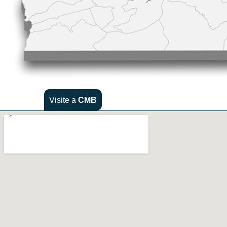
Visite a
CMB