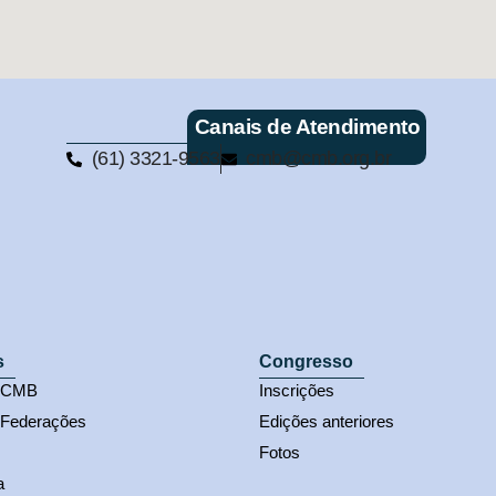
Canais de Atendimento
(61) 3321-9563
cmb@cmb.org.br
s
Congresso
s CMB
Inscrições
 Federações
Edições anteriores
Fotos
a