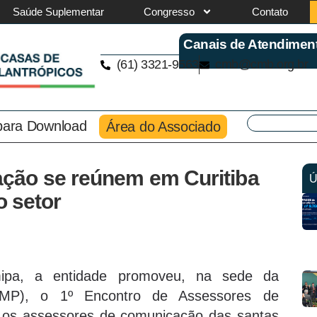
Saúde Suplementar
Congresso
Contato
Canais de Atendimen
(61) 3321-9563
cmb@cmb.org.br
 para Download
Área do Associado
ção se reúnem em Curitiba
Ú
o setor
ipa, a entidade promoveu, na sede da
MP), o 1º Encontro de Assessores de
 os assessores de comunicação das santas