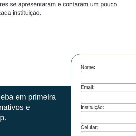
ores se apresentaram e contaram um pouco
ada instituição.
Nome:
Email:
eba em primeira
mativos e
Instituição:
p.
Celular: