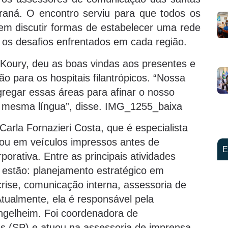
araná. O encontro serviu para que todos os
em discutir formas de estabelecer uma rede
 os desafios enfrentados em cada região.
Koury, deu as boas vindas aos presentes e
o para os hospitais filantrópicos. “Nossa
gregar essas áreas para afinar o nosso
a mesma língua”, disse. IMG_1255_baixa
arla Fornazieri Costa, que é especialista
ou em veículos impressos antes de
E
orativa. Entre as principais atividades
estão: planejamento estratégico em
crise, comunicação interna, assessoria de
tualmente, ela é responsável pela
ngelheim. Foi coordenadora de
s (SP) e atuou na assessoria de imprensa