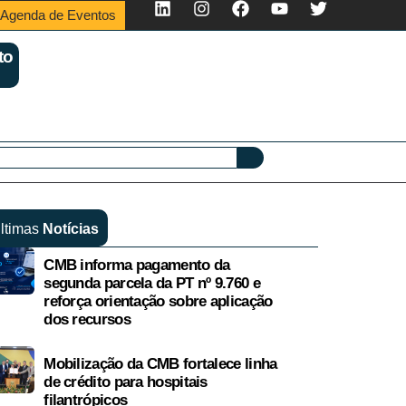
Agenda de Eventos
to
ltimas
Notícias
CMB informa pagamento da
segunda parcela da PT nº 9.760 e
reforça orientação sobre aplicação
dos recursos
Mobilização da CMB fortalece linha
de crédito para hospitais
filantrópicos