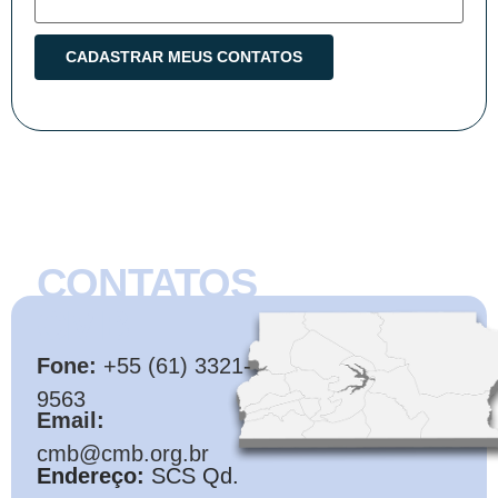
CONTATOS
CMB
Fone:
+55 (61) 3321-
9563
Email:
cmb@cmb.org.br
Endereço:
SCS Qd.