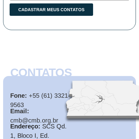
CONTATOS
CMB
Fone:
+55 (61) 3321-
9563
Email:
cmb@cmb.org.br
Endereço:
SCS Qd.
1, Bloco I, Ed.