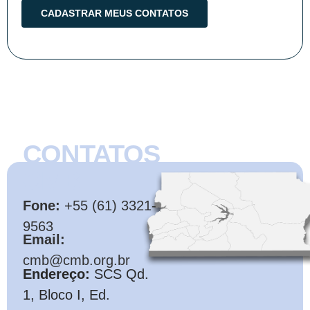
CONTATOS
CMB
Fone:
+55 (61) 3321-
9563
Email:
cmb@cmb.org.br
Endereço:
SCS Qd.
1, Bloco I, Ed.