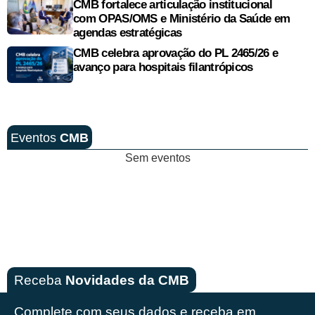
CMB fortalece articulação institucional
com OPAS/OMS e Ministério da Saúde em
agendas estratégicas
CMB celebra aprovação do PL 2465/26 e
avanço para hospitais filantrópicos
Eventos
CMB
Sem eventos
Receba
Novidades da CMB
Complete com seus dados e receba em