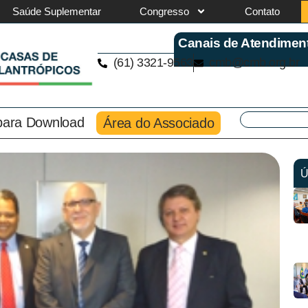
Saúde Suplementar
Congresso
Contato
Canais de Atendimen
(61) 3321-9563
cmb@cmb.org.br
 para Download
Área do Associado
Ú