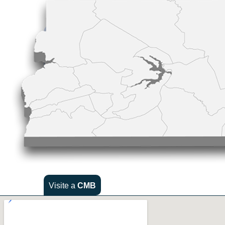
Visite a
CMB