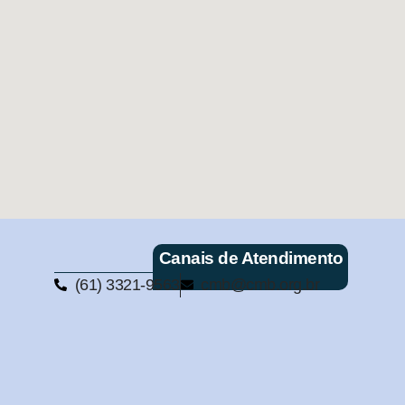
Canais de Atendimento
(61) 3321-9563
cmb@cmb.org.br