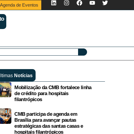
Agenda de Eventos
to
ltimas
Notícias
Mobilização da CMB fortalece linha
de crédito para hospitais
filantrópicos
CMB participa de agenda em
Brasília para avançar pautas
estratégicas das santas casas e
hospitais filantrópicos