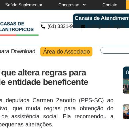
Saúde Suplementar
Congresso
Contato
Canais de Atendimen
(61) 3321-9563
cmb@cmb.org.br
 para Download
Área do Associado
que altera regras para
Ú
de entidade beneficente
 da deputada Carmen Zanotto (PPS-SC) ao
tivo, que muda regras para obtenção do
e de assistência social. Ela recomendou a
pequenas alterações.