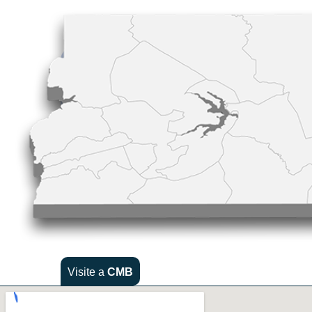
Visite a
CMB