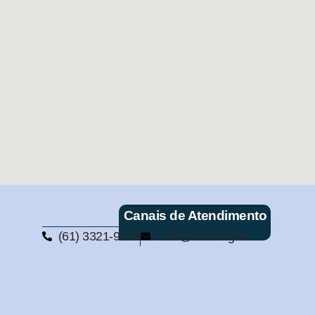
Canais de Atendimento
(61) 3321-9563
cmb@cmb.org.br