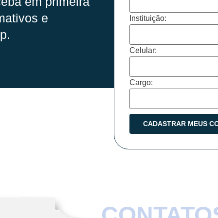
eba em primeira
mativos e
Instituição:
p.
Celular:
Cargo:
CONTATO