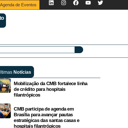
Agenda de Eventos
to
ltimas
Notícias
Mobilização da CMB fortalece linha
de crédito para hospitais
filantrópicos
CMB participa de agenda em
Brasília para avançar pautas
estratégicas das santas casas e
hospitais filantrópicos