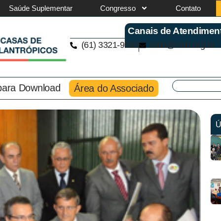
Saúde Suplementar
Congresso
Contato
Canais de Atendimen
(61) 3321-9563
cmb@cmb.org.br
 para Download
Área do Associado
Ú