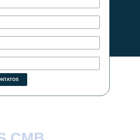
S CMB