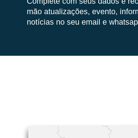
Complete com seus dados e rec
mão
atualizações, evento, infor
notícias no seu email e whatsap