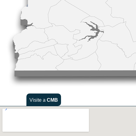
Visite a
CMB