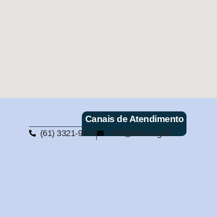
Canais de Atendimento
(61) 3321-9563
cmb@cmb.org.br