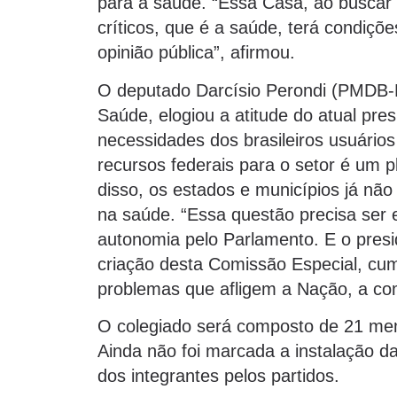
para a saúde. “Essa Casa, ao buscar
críticos, que é a saúde, terá condiçõ
opinião pública”, afirmou.
O deputado Darcísio Perondi (PMDB-R
Saúde, elogiou a atitude do atual pr
necessidades dos brasileiros usuário
recursos federais para o setor é um p
disso, os estados e municípios já nã
na saúde. “Essa questão precisa ser e
autonomia pelo Parlamento. E o pres
criação desta Comissão Especial, cu
problemas que afligem a Nação, a c
O colegiado será composto de 21 memb
Ainda não foi marcada a instalação d
dos integrantes pelos partidos.