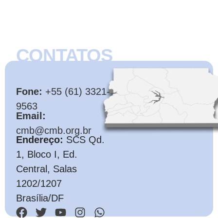
CONTATOS
CMB
Fone:
+55 (61) 3321-
9563
Email:
cmb@cmb.org.br
Endereço:
SCS Qd.
1, Bloco I, Ed.
Central, Salas
1202/1207
Brasília/DF