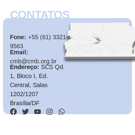
CONTATOS
CMB
Fone:
+55 (61) 3321-
9563
Email:
cmb@cmb.org.br
Endereço:
SCS Qd.
1, Bloco I, Ed.
Central, Salas
1202/1207
Brasília/DF