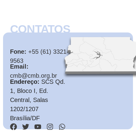
CONTATOS
CMB
Fone:
+55 (61) 3321-
9563
Email:
cmb@cmb.org.br
Endereço:
SCS Qd.
1, Bloco I, Ed.
Central, Salas
1202/1207
Brasília/DF