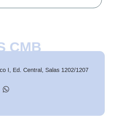
S CMB
o I, Ed. Central, Salas 1202/1207