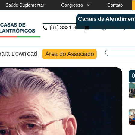
Saúde Suplementar
Congresso
Contato
Canais de Atendimen
(61) 3321-9563
cmb@cmb.org.br
 para Download
Área do Associado
Ú