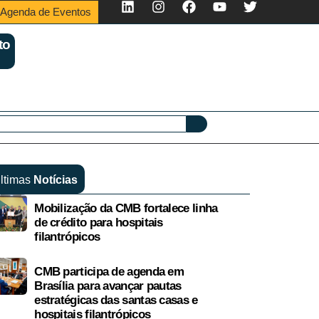
Agenda de Eventos
to
ltimas
Notícias
Mobilização da CMB fortalece linha
de crédito para hospitais
filantrópicos
CMB participa de agenda em
Brasília para avançar pautas
estratégicas das santas casas e
hospitais filantrópicos