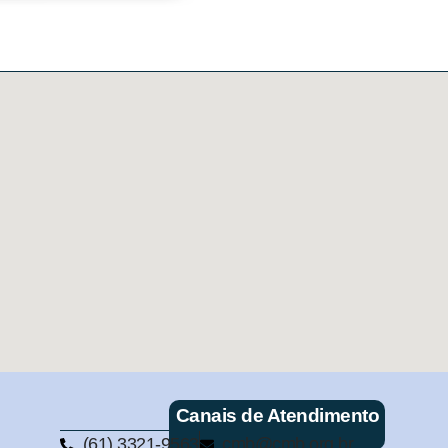
Canais de Atendimento
(61) 3321-9563
cmb@cmb.org.br