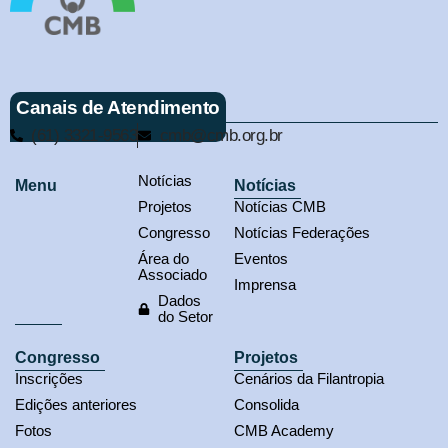
Canais de Atendimento
(61) 3321-9563
cmb@cmb.org.br
Notícias
Menu
Notícias
Projetos
Notícias CMB
Congresso
Notícias Federações
Área do
Eventos
Associado
Imprensa
Dados
do Setor
Congresso
Projetos
Inscrições
Cenários da Filantropia
Edições anteriores
Consolida
Fotos
CMB Academy