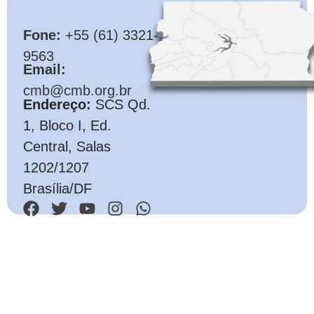
CMB
Fone:
+55 (61) 3321-
9563
Email:
cmb@cmb.org.br
Endereço:
SCS Qd.
1, Bloco I, Ed.
Central, Salas
1202/1207
Brasília/DF