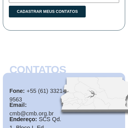
CONTATOS
CMB
Fone:
+55 (61) 3321-
9563
Email:
cmb@cmb.org.br
Endereço:
SCS Qd.
1, Bloco I, Ed.