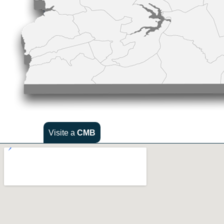
Visite a
CMB