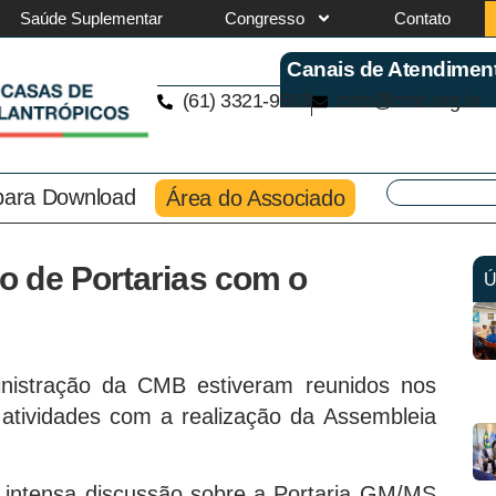
Saúde Suplementar
Congresso
Contato
Canais de Atendimen
(61) 3321-9563
cmb@cmb.org.br
 para Download
Área do Associado
 de Portarias com o
Ú
nistração da CMB estiveram reunidos nos
 atividades com a realização da Assembleia
 intensa discussão sobre a Portaria GM/MS