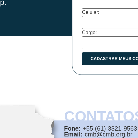
p.
Celular:
Cargo:
CONTATO
Fone:
+55 (61) 3321-9563
Email:
cmb@cmb.org.br