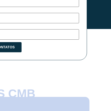
S CMB