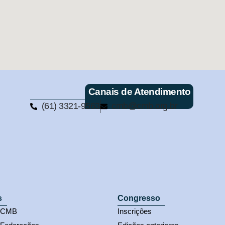
Canais de Atendimento
(61) 3321-9563
cmb@cmb.org.br
s
Congresso
s CMB
Inscrições