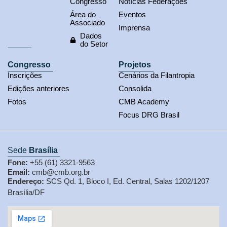
Congresso
Notícias Federações
Área do
Eventos
Associado
Imprensa
Dados
do Setor
Congresso
Projetos
Inscrições
Cenários da Filantropia
Edições anteriores
Consolida
Fotos
CMB Academy
Focus DRG Brasil
Sede
Brasília
Fone:
+55 (61) 3321-9563
Email:
cmb@cmb.org.br
Endereço:
SCS Qd. 1, Bloco I, Ed. Central, Salas 1202/1207
Brasília/DF