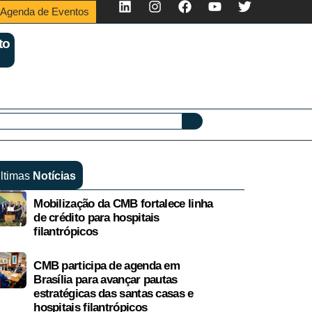
Agenda de Eventos
to
ltimas
Notícias
Mobilização da CMB fortalece linha
de crédito para hospitais
filantrópicos
CMB participa de agenda em
Brasília para avançar pautas
estratégicas das santas casas e
hospitais filantrópicos