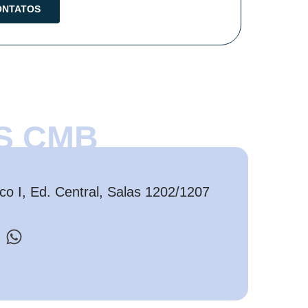
S CMB
o I, Ed. Central, Salas 1202/1207