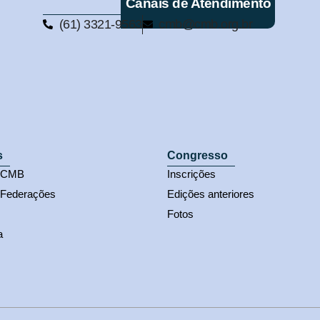
Canais de Atendimento
(61) 3321-9563
cmb@cmb.org.br
s
Congresso
s CMB
Inscrições
 Federações
Edições anteriores
Fotos
a