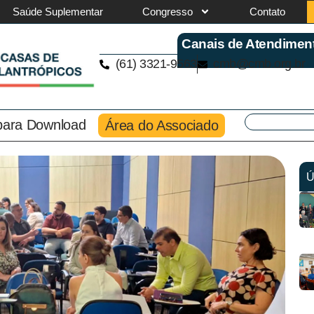
Saúde Suplementar
Congresso
Contato
Canais de Atendimen
(61) 3321-9563
cmb@cmb.org.br
 para Download
Área do Associado
Ú