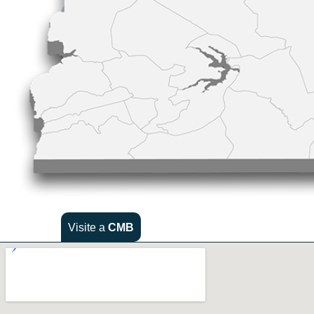
Visite a
CMB