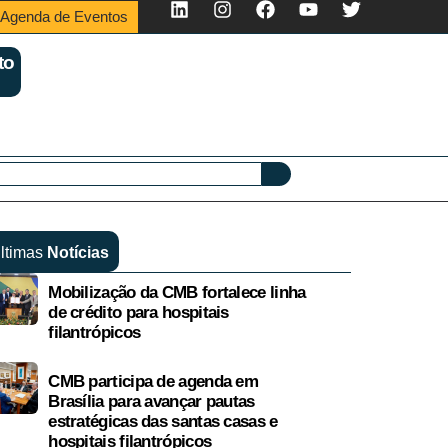
Agenda de Eventos
to
ltimas
Notícias
Mobilização da CMB fortalece linha
de crédito para hospitais
filantrópicos
CMB participa de agenda em
Brasília para avançar pautas
estratégicas das santas casas e
hospitais filantrópicos