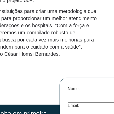
 no projeto 50+.
 instituições para criar uma metodologia que
s, para proporcionar um melhor atendimento
derações e os hospitais. “Com a força e
teremos um compilado robusto de
a busca por cada vez mais melhorias para
pendem para o cuidado com a saúde”,
rio César Homsi Bernardes.
Nome:
Email:
eba em primeira