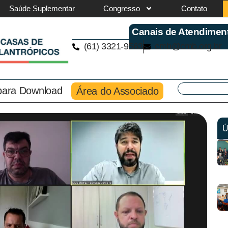
Saúde Suplementar
Congresso
Contato
Canais de Atendimen
(61) 3321-9563
cmb@cmb.org.br
 para Download
Área do Associado
Ú