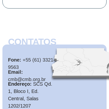
CONTATOS
CMB
Fone:
+55 (61) 3321-
9563
Email:
cmb@cmb.org.br
Endereço:
SCS Qd.
1, Bloco I, Ed.
Central, Salas
1202/1207