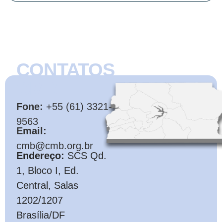
CONTATOS
CMB
Fone:
+55 (61) 3321-
9563
Email:
cmb@cmb.org.br
Endereço:
SCS Qd.
1, Bloco I, Ed.
Central, Salas
1202/1207
Brasília/DF