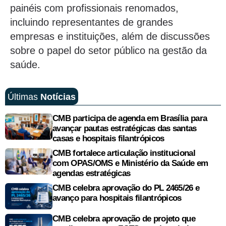
painéis com profissionais renomados,
incluindo representantes de grandes
empresas e instituições, além de discussões
sobre o papel do setor público na gestão da
saúde.
Últimas
Notícias
CMB participa de agenda em Brasília para
avançar pautas estratégicas das santas
casas e hospitais filantrópicos
CMB fortalece articulação institucional
com OPAS/OMS e Ministério da Saúde em
agendas estratégicas
CMB celebra aprovação do PL 2465/26 e
avanço para hospitais filantrópicos
CMB celebra aprovação de projeto que