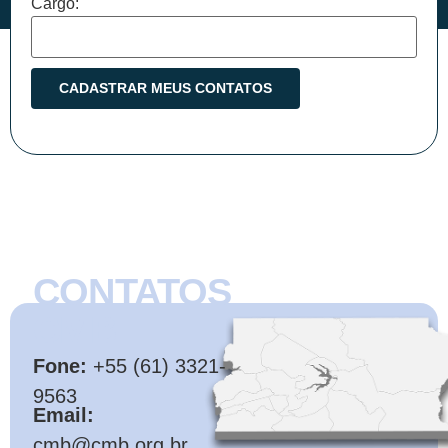
Cargo:
CONTATOS
CMB
Fone:
+55 (61) 3321-
9563
Email:
cmb@cmb.org.br