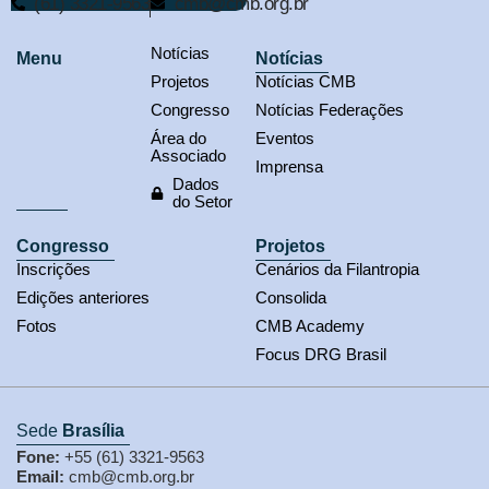
(61) 3321-9563
cmb@cmb.org.br
Notícias
Menu
Notícias
Projetos
Notícias CMB
Congresso
Notícias Federações
Área do
Eventos
Associado
Imprensa
Dados
do Setor
Congresso
Projetos
Inscrições
Cenários da Filantropia
Edições anteriores
Consolida
Fotos
CMB Academy
Focus DRG Brasil
Sede
Brasília
Fone:
+55 (61) 3321-9563
Email:
cmb@cmb.org.br