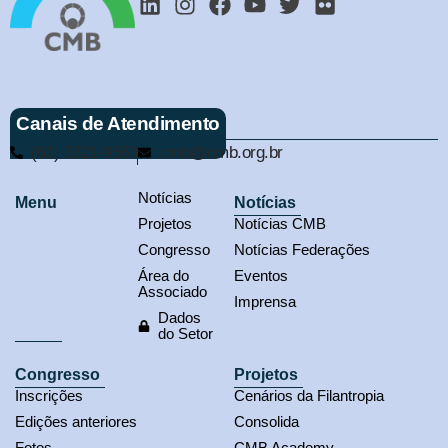
Canais de Atendimento
(61) 3321-9563
cmb@cmb.org.br
Notícias
Menu
Notícias
Projetos
Notícias CMB
Congresso
Notícias Federações
Área do
Eventos
Associado
Imprensa
Dados
do Setor
Congresso
Projetos
Inscrições
Cenários da Filantropia
Edições anteriores
Consolida
Fotos
CMB Academy