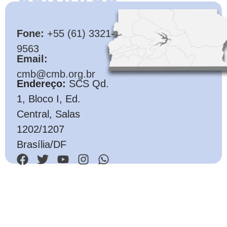
CMB
Fone:
+55 (61) 3321-
9563
Email:
cmb@cmb.org.br
Endereço:
SCS Qd.
1, Bloco I, Ed.
Central, Salas
1202/1207
Brasília/DF