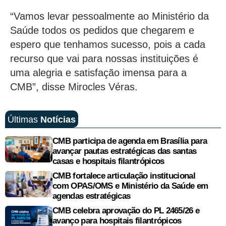
“Vamos levar pessoalmente ao Ministério da
Saúde todos os pedidos que chegarem e
espero que tenhamos sucesso, pois a cada
recurso que vai para nossas instituições é
uma alegria e satisfação imensa para a
CMB”, disse Mirocles Véras.
Últimas
Notícias
CMB participa de agenda em Brasília para
avançar pautas estratégicas das santas
casas e hospitais filantrópicos
CMB fortalece articulação institucional
com OPAS/OMS e Ministério da Saúde em
agendas estratégicas
CMB celebra aprovação do PL 2465/26 e
avanço para hospitais filantrópicos