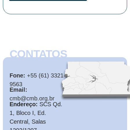
CONTATOS
CMB
Fone:
+55 (61) 3321-
9563
Email:
cmb@cmb.org.br
Endereço:
SCS Qd.
1, Bloco I, Ed.
Central, Salas