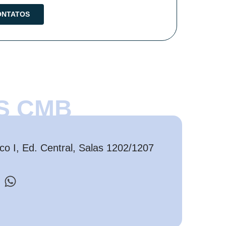
S CMB
o I, Ed. Central, Salas 1202/1207