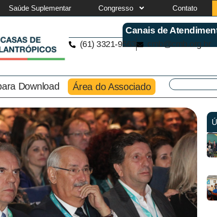
Saúde Suplementar
Congresso
Contato
Canais de Atendimen
(61) 3321-9563
cmb@cmb.org.br
 para Download
Área do Associado
Ú