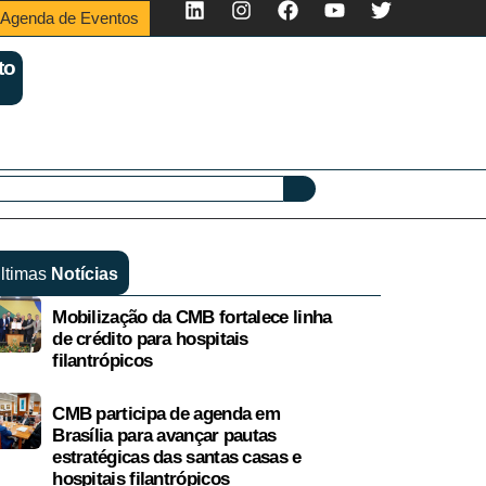
Agenda de Eventos
to
ltimas
Notícias
Mobilização da CMB fortalece linha
de crédito para hospitais
filantrópicos
CMB participa de agenda em
Brasília para avançar pautas
estratégicas das santas casas e
hospitais filantrópicos