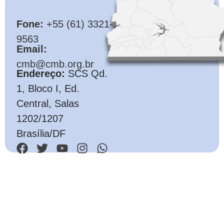
CMB
Fone:
+55 (61) 3321-
9563
Email:
cmb@cmb.org.br
Endereço:
SCS Qd.
1, Bloco I, Ed.
Central, Salas
1202/1207
Brasília/DF