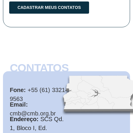
CONTATOS
CMB
Fone:
+55 (61) 3321-
9563
Email:
cmb@cmb.org.br
Endereço:
SCS Qd.
1, Bloco I, Ed.