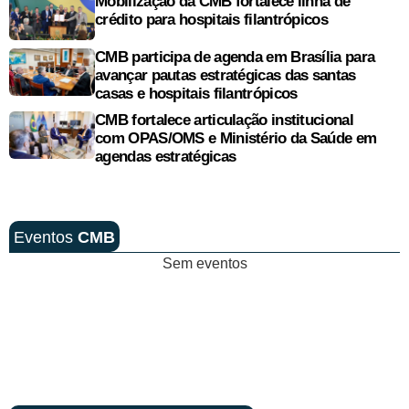
Mobilização da CMB fortalece linha de
crédito para hospitais filantrópicos
CMB participa de agenda em Brasília para
avançar pautas estratégicas das santas
casas e hospitais filantrópicos
CMB fortalece articulação institucional
com OPAS/OMS e Ministério da Saúde em
agendas estratégicas
Eventos
CMB
Sem eventos