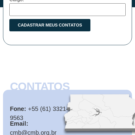
CONTATOS
CMB
Fone:
+55 (61) 3321-
9563
Email:
cmb@cmb.org.br