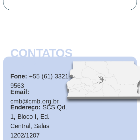
CONTATOS
CMB
Fone:
+55 (61) 3321-
9563
Email:
cmb@cmb.org.br
Endereço:
SCS Qd.
1, Bloco I, Ed.
Central, Salas
1202/1207