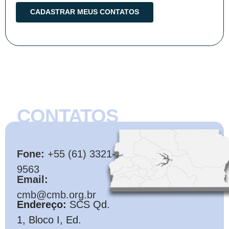
CONTATOS
CMB
Fone:
+55 (61) 3321-
9563
Email:
cmb@cmb.org.br
Endereço:
SCS Qd.
1, Bloco I, Ed.